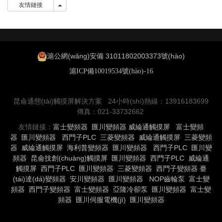
友情鏈接
友情鏈接
滬公網(wǎng)安備 31011802003373號(hào)
滬ICP備10019534號(hào)-16
昆侖通態(tài)觸摸屏解決方案 24小時(shí)熱線：13916183699
傳真：021-33732662
友情鏈接：
富士變頻器
匯川變頻器
威綸通觸摸屏
富士變頻
器
匯川變頻器
西門子PLC
三菱變頻器
威綸通觸摸屏
三菱變頻
器
威綸通觸摸屏
海利普變頻器
匯川變頻器
西門子PLC
匯川變
頻器
昆侖技創(chuàng)觸摸屏
匯川變頻器
西門子PLC
威綸通
觸摸屏
西門子PLC
匯川變頻器
三菱變頻器
西門子變頻器
臺
(tái)達(dá)變頻器
安川變頻器
匯川變頻器
NOP齒輪泵
富士變
頻器
西門子變頻器
富士變頻器
亞隆冷卻泵
匯川變頻器
富士變
頻器
匯川伺服電機(jī)
匯川變頻器