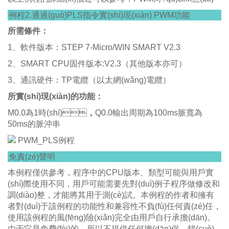
例程2.通過(guò)PLS指令實(shí)現(xiàn) PWM功能
所需條件：
1、軟件版本：STEP 7-Micro/WIN SMART V2.3
2、SMART CPU固件版本:V2.3（其他版本亦可）
3、通訊硬件：TP電纜（以太網(wǎng)電纜）
所實(shí)現(xiàn)的功能：
M0.0為1時(shí)，Q0.0輸出周期為100ms脈寬為
50ms的脈沖串
PWM_PLS例程
免責(zé)聲明
本例程僅供參考，程序中的CPU版本、類型可能與用戶實
(shí)際使用不同，用戶可能需要先對(duì)例子程序做修改和
調(diào)整，才能將其用于測(cè)試。本例程的作者和擁有
者對(duì)于該例程的功能性和兼容性不負(fù)任何責(zé)任，
使用該例程的風(fēng)險(xiǎn)完全由用戶自行承擔(dān)。
由于它是免費(fèi)的，所以不提供任何擔(dān)保，錯(cuò)