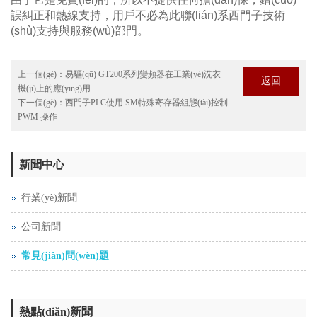
誤糾正和熱線支持，用戶不必為此聯(lián)系西門子技術
(shù)支持與服務(wù)部門。
上一個(gè)：
易驅(qū) GT200系列變頻器在工業(yè)洗衣
返回
機(jī)上的應(yīng)用
下一個(gè)：
西門子PLC使用 SM特殊寄存器組態(tài)控制
PWM 操作
新聞中心
行業(yè)新聞
公司新聞
常見(jiàn)問(wèn)題
熱點(diǎn)新聞