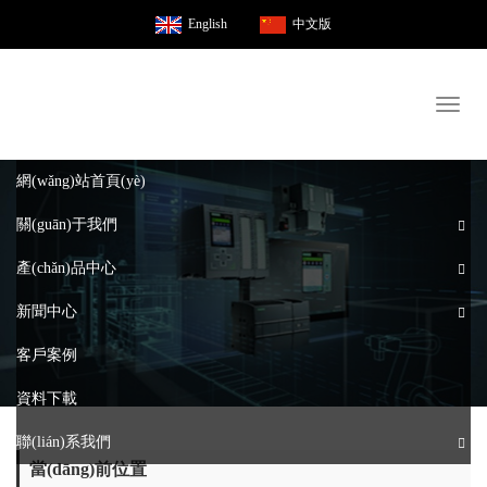
English
中文版
Toggl
naviga
網(wǎng)站首頁(yè)
關(guān)于我們
產(chǎn)品中心
新聞中心
客戶案例
資料下載
聯(lián)系我們
當(dāng)前位置